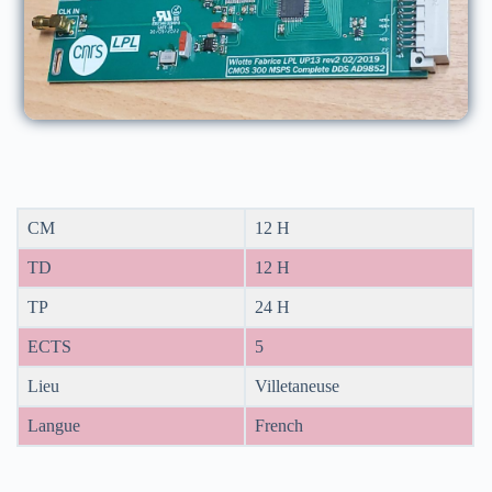
CM
12 H
TD
12 H
TP
24 H
ECTS
5
Lieu
Villetaneuse
Langue
French