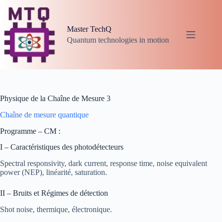
Passer
au
contenu
Master TechQ
Quantum technologies in motion
Physique de la Chaîne de Mesure 3
Chaîne de mesure quantique
Programme – CM :
I – Caractéristiques des photodétecteurs
Spectral responsivity, dark current, response time, noise equivalent
power (NEP), linéarité, saturation.
II – Bruits et Régimes de détection
Shot noise, thermique, électronique.