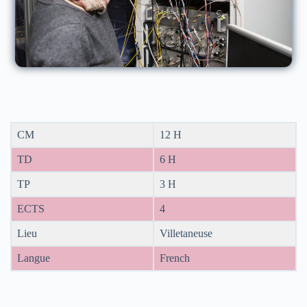
CM
12 H
TD
6 H
TP
3 H
ECTS
4
Lieu
Villetaneuse
Langue
French