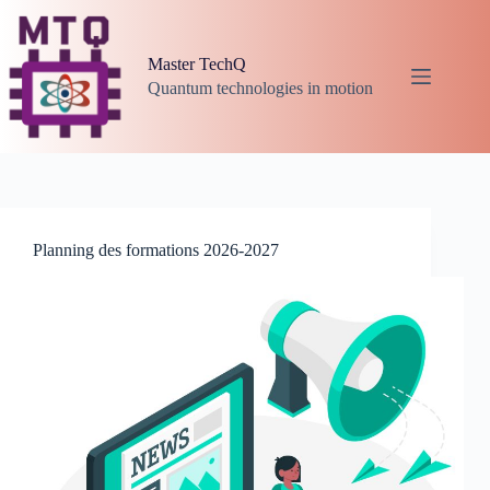
Passer
au
contenu
Master TechQ
Quantum technologies in motion
Planning des formations 2026-2027